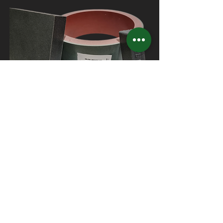
ARTICOLI SPECIALI
De.Co. Abrasivi Srl
info@decoabrasivisrl.it
0438 990329
Privacy
-
Cookies